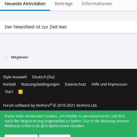
Neueste Aktivitäten
Beiträge
Informationen
Der Newsfeed ist zur Zeit leer.
Mitglieder
Style-Auswahl
Deutsch [Du]
Kontakt
Nutzungsbedingungen
Datenschutz
Hilfe und Impressum
Start
R
S
S
®
Forum software by XenForo
© 2010-2021 XenForo Ltd.
Diese Seite verwendet Cookies, um Inhalte zu personalisieren und dich
nach der Registrierung angemeldet zu halten. Durch die Nutzung unserer
Webseite erklärst du dich damit einverstanden.