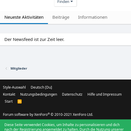
Finden
Neueste Aktivitäten
Beiträge
Informationen
Der Newsfeed ist zur Zeit leer.
Mitglieder
Style-Auswahl
Deutsch [Du]
Kontakt
Nutzungsbedingungen
Datenschutz
Hilfe und Impressum
Start
R
S
S
®
Forum software by XenForo
© 2010-2021 XenForo Ltd.
Diese Seite verwendet Cookies, um Inhalte zu personalisieren und dich
nach der Registrierung angemeldet zu halten. Durch die Nutzung unserer