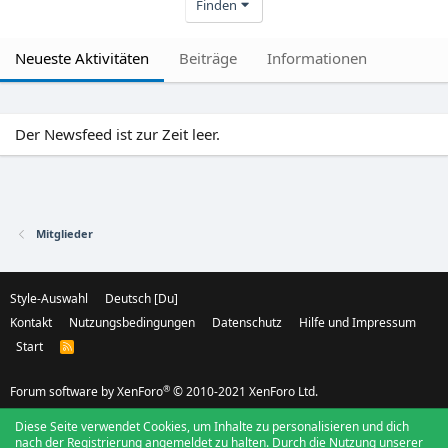
Finden
Neueste Aktivitäten
Beiträge
Informationen
Der Newsfeed ist zur Zeit leer.
Mitglieder
Style-Auswahl
Deutsch [Du]
Kontakt
Nutzungsbedingungen
Datenschutz
Hilfe und Impressum
Start
R
S
S
®
Forum software by XenForo
© 2010-2021 XenForo Ltd.
Diese Seite verwendet Cookies, um Inhalte zu personalisieren und dich
nach der Registrierung angemeldet zu halten. Durch die Nutzung unserer