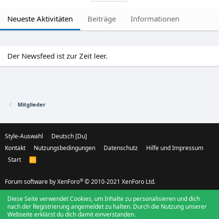
Neueste Aktivitäten
Beiträge
Informationen
Der Newsfeed ist zur Zeit leer.
Mitglieder
Style-Auswahl
Deutsch [Du]
Kontakt
Nutzungsbedingungen
Datenschutz
Hilfe und Impressum
Start
R
S
S
®
Forum software by XenForo
© 2010-2021 XenForo Ltd.
Diese Seite verwendet Cookies, um Inhalte zu personalisieren und dich
nach der Registrierung angemeldet zu halten. Durch die Nutzung unserer
Webseite erklärst du dich damit einverstanden.