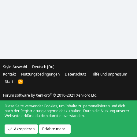
Style-Auswahl
Deutsch [Du]
Kontakt
Nutzungsbedingungen
Datenschutz
Hilfe und Impressum
Start
R
S
S
®
Forum software by XenForo
© 2010-2021 XenForo Ltd.
Diese Seite verwendet Cookies, um Inhalte zu personalisieren und dich
nach der Registrierung angemeldet zu halten. Durch die Nutzung unserer
Webseite erklärst du dich damit einverstanden.
Akzeptieren
Erfahre mehr…