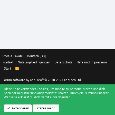
Style-Auswahl
Deutsch [Du]
Kontakt
Nutzungsbedingungen
Datenschutz
Hilfe und Impressum
Start
R
S
S
®
Forum software by XenForo
© 2010-2021 XenForo Ltd.
Diese Seite verwendet Cookies, um Inhalte zu personalisieren und dich
nach der Registrierung angemeldet zu halten. Durch die Nutzung unserer
Webseite erklärst du dich damit einverstanden.
Akzeptieren
Erfahre mehr…