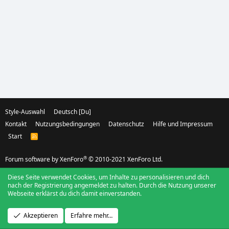
Style-Auswahl
Deutsch [Du]
Kontakt
Nutzungsbedingungen
Datenschutz
Hilfe und Impressum
Start
R
S
S
®
Forum software by XenForo
© 2010-2021 XenForo Ltd.
Diese Seite verwendet Cookies, um Inhalte zu personalisieren und dich
nach der Registrierung angemeldet zu halten. Durch die Nutzung unserer
Webseite erklärst du dich damit einverstanden.
Akzeptieren
Erfahre mehr…