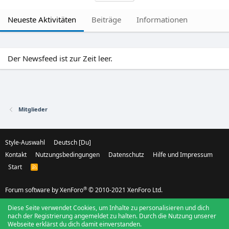
Neueste Aktivitäten
Beiträge
Informationen
Der Newsfeed ist zur Zeit leer.
Mitglieder
Style-Auswahl
Deutsch [Du]
Kontakt
Nutzungsbedingungen
Datenschutz
Hilfe und Impressum
Start
R
S
S
®
Forum software by XenForo
© 2010-2021 XenForo Ltd.
Diese Seite verwendet Cookies, um Inhalte zu personalisieren und dich
nach der Registrierung angemeldet zu halten. Durch die Nutzung unserer
Webseite erklärst du dich damit einverstanden.