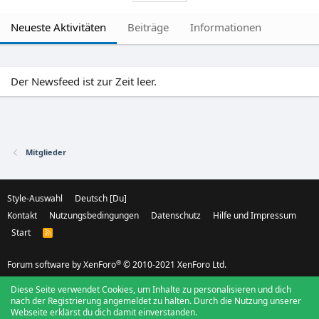
Neueste Aktivitäten
Beiträge
Informationen
Der Newsfeed ist zur Zeit leer.
Mitglieder
Style-Auswahl
Deutsch [Du]
Kontakt
Nutzungsbedingungen
Datenschutz
Hilfe und Impressum
Start
R
S
S
®
Forum software by XenForo
© 2010-2021 XenForo Ltd.
Diese Seite verwendet Cookies, um Inhalte zu personalisieren und dich
nach der Registrierung angemeldet zu halten. Durch die Nutzung unserer
Webseite erklärst du dich damit einverstanden.