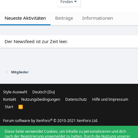
Finden
Neueste Aktivitäten
Beiträge
Informationen
Der Newsfeed ist zur Zeit leer.
Mitglieder
Style-Auswahl
Deutsch [Du]
Kontakt
Nutzungsbedingungen
Datenschutz
Hilfe und Impressum
Start
R
S
S
®
Forum software by XenForo
© 2010-2021 XenForo Ltd.
Diese Seite verwendet Cookies, um Inhalte zu personalisieren und dich
nach der Registrierung angemeldet zu halten. Durch die Nutzung unserer