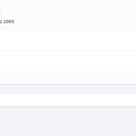
5
rz 2005