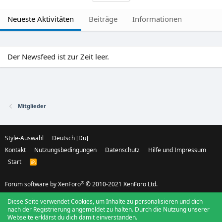
Neueste Aktivitäten
Beiträge
Informationen
Der Newsfeed ist zur Zeit leer.
Mitglieder
Style-Auswahl
Deutsch [Du]
Kontakt
Nutzungsbedingungen
Datenschutz
Hilfe und Impressum
Start
R
S
S
®
Forum software by XenForo
© 2010-2021 XenForo Ltd.
Diese Seite verwendet Cookies, um Inhalte zu personalisieren und dich
nach der Registrierung angemeldet zu halten. Durch die Nutzung unserer
Webseite erklärst du dich damit einverstanden.