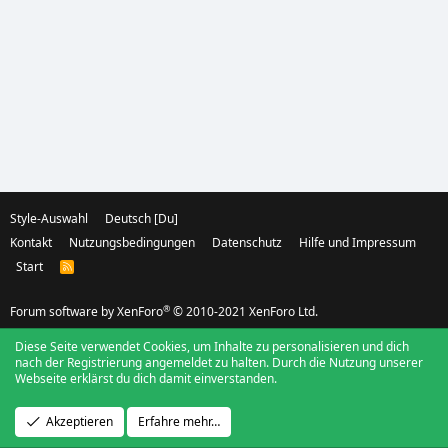
Style-Auswahl
Deutsch [Du]
Kontakt
Nutzungsbedingungen
Datenschutz
Hilfe und Impressum
Start
R
S
S
®
Forum software by XenForo
© 2010-2021 XenForo Ltd.
Diese Seite verwendet Cookies, um Inhalte zu personalisieren und dich
nach der Registrierung angemeldet zu halten. Durch die Nutzung unserer
Webseite erklärst du dich damit einverstanden.
Akzeptieren
Erfahre mehr…