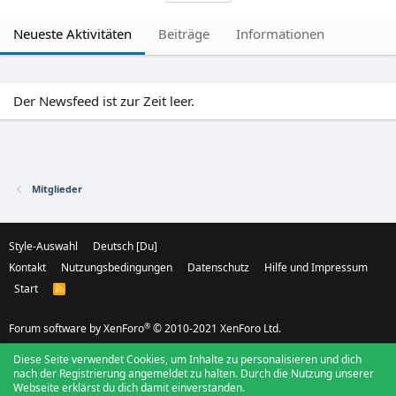
Neueste Aktivitäten
Beiträge
Informationen
Der Newsfeed ist zur Zeit leer.
Mitglieder
Style-Auswahl
Deutsch [Du]
Kontakt
Nutzungsbedingungen
Datenschutz
Hilfe und Impressum
Start
R
S
S
®
Forum software by XenForo
© 2010-2021 XenForo Ltd.
Diese Seite verwendet Cookies, um Inhalte zu personalisieren und dich
nach der Registrierung angemeldet zu halten. Durch die Nutzung unserer
Webseite erklärst du dich damit einverstanden.