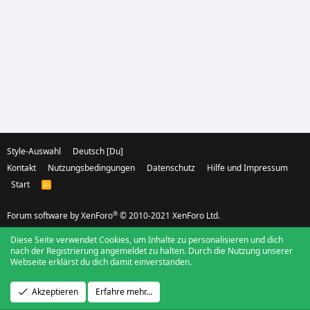
Style-Auswahl
Deutsch [Du]
Kontakt
Nutzungsbedingungen
Datenschutz
Hilfe und Impressum
Start
R
S
S
®
Forum software by XenForo
© 2010-2021 XenForo Ltd.
Diese Seite verwendet Cookies, um Inhalte zu personalisieren und dich
nach der Registrierung angemeldet zu halten. Durch die Nutzung unserer
Webseite erklärst du dich damit einverstanden.
Akzeptieren
Erfahre mehr…