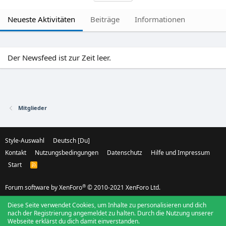
Neueste Aktivitäten
Beiträge
Informationen
Der Newsfeed ist zur Zeit leer.
Mitglieder
Style-Auswahl
Deutsch [Du]
Kontakt
Nutzungsbedingungen
Datenschutz
Hilfe und Impressum
Start
R
S
S
®
Forum software by XenForo
© 2010-2021 XenForo Ltd.
Diese Seite verwendet Cookies, um Inhalte zu personalisieren und dich
nach der Registrierung angemeldet zu halten. Durch die Nutzung unserer
Webseite erklärst du dich damit einverstanden.