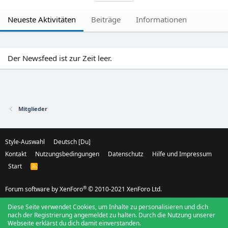
Neueste Aktivitäten
Beiträge
Informationen
Der Newsfeed ist zur Zeit leer.
Mitglieder
Style-Auswahl
Deutsch [Du]
Kontakt
Nutzungsbedingungen
Datenschutz
Hilfe und Impressum
Start
R
S
S
®
Forum software by XenForo
© 2010-2021 XenForo Ltd.
Diese Seite verwendet Cookies, um Inhalte zu personalisieren und dich
nach der Registrierung angemeldet zu halten. Durch die Nutzung unserer
Webseite erklärst du dich damit einverstanden.