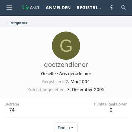
ANMELDEN
REGISTRIEREN
Mitglieder
G
goetzendiener
Geselle
·
Aus
gerade hier
Registriert
2. Mai 2004
Zuletzt angesehen
7. Dezember 2005
Beiträge
Punkte Reaktionen
74
0
Finden