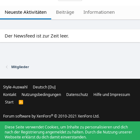
Neueste Aktivitäten
Beiträge
Informationen
Der Newsfeed ist zur Zeit leer.
Mitglieder
Style-Auswahl
Deutsch [Du]
Kontakt
Nutzungsbedingungen
Datenschutz
Hilfe und Impressum
Start
R
S
S
®
Forum software by XenForo
© 2010-2021 XenForo Ltd.
Diese Seite verwendet Cookies, um Inhalte zu personalisieren und dich
nach der Registrierung angemeldet zu halten. Durch die Nutzung unserer
Webseite erklärst du dich damit einverstanden.