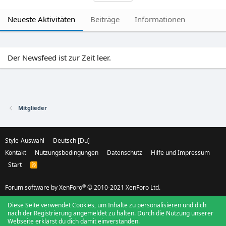
Neueste Aktivitäten
Beiträge
Informationen
Der Newsfeed ist zur Zeit leer.
Mitglieder
Style-Auswahl
Deutsch [Du]
Kontakt
Nutzungsbedingungen
Datenschutz
Hilfe und Impressum
Start
R
S
S
®
Forum software by XenForo
© 2010-2021 XenForo Ltd.
Diese Seite verwendet Cookies, um Inhalte zu personalisieren und dich
nach der Registrierung angemeldet zu halten. Durch die Nutzung unserer
Webseite erklärst du dich damit einverstanden.