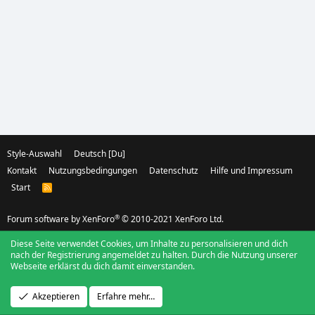
Style-Auswahl
Deutsch [Du]
Kontakt
Nutzungsbedingungen
Datenschutz
Hilfe und Impressum
Start
R
S
S
®
Forum software by XenForo
© 2010-2021 XenForo Ltd.
Diese Seite verwendet Cookies, um Inhalte zu personalisieren und dich
nach der Registrierung angemeldet zu halten. Durch die Nutzung unserer
Webseite erklärst du dich damit einverstanden.
Akzeptieren
Erfahre mehr…