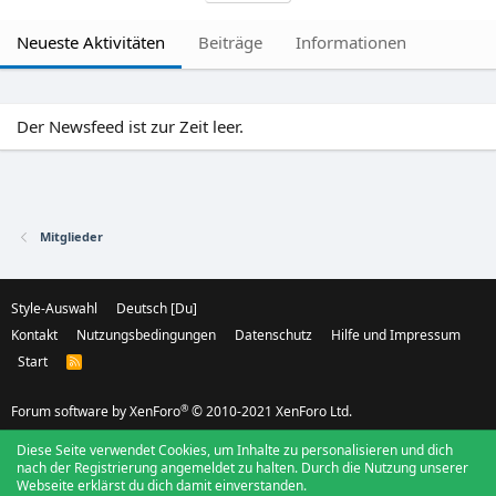
Neueste Aktivitäten
Beiträge
Informationen
Der Newsfeed ist zur Zeit leer.
Mitglieder
Style-Auswahl
Deutsch [Du]
Kontakt
Nutzungsbedingungen
Datenschutz
Hilfe und Impressum
Start
R
S
S
®
Forum software by XenForo
© 2010-2021 XenForo Ltd.
Diese Seite verwendet Cookies, um Inhalte zu personalisieren und dich
nach der Registrierung angemeldet zu halten. Durch die Nutzung unserer
Webseite erklärst du dich damit einverstanden.