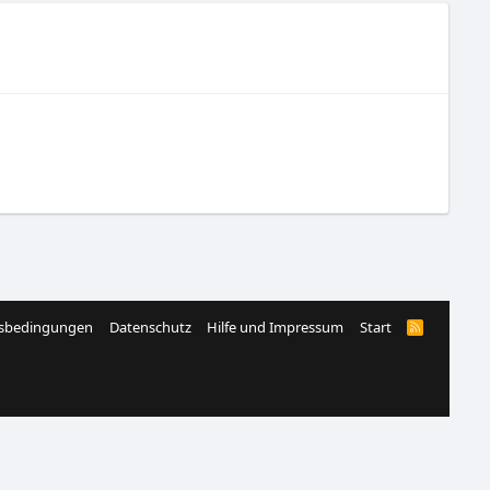
sbedingungen
Datenschutz
Hilfe und Impressum
Start
R
S
S