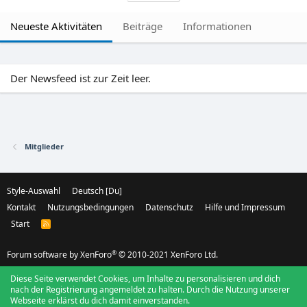
Neueste Aktivitäten
Beiträge
Informationen
Der Newsfeed ist zur Zeit leer.
Mitglieder
Style-Auswahl
Deutsch [Du]
Kontakt
Nutzungsbedingungen
Datenschutz
Hilfe und Impressum
Start
R
S
S
®
Forum software by XenForo
© 2010-2021 XenForo Ltd.
Diese Seite verwendet Cookies, um Inhalte zu personalisieren und dich
nach der Registrierung angemeldet zu halten. Durch die Nutzung unserer
Webseite erklärst du dich damit einverstanden.