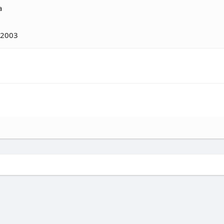
a
l 2003