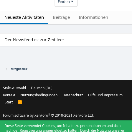
Finden
Neueste Aktivitäten
Beiträge
Informationen
Der Newsfeed ist zur Zeit leer.
Mitglieder
Style-Auswahl
Deutsch [Du]
Kontakt
Nutzungsbedingungen
Datenschutz
Hilfe und Impressum
Start
R
S
S
®
Forum software by XenForo
© 2010-2021 XenForo Ltd.
Diese Seite verwendet Cookies, um Inhalte zu personalisieren und dich
nach der Registrierung angemeldet zu halten. Durch die Nutzung unserer