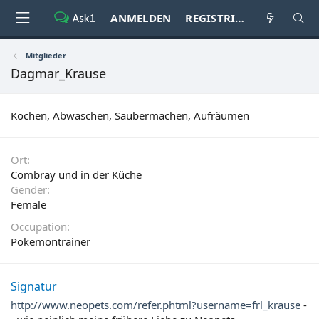
ANMELDEN
REGISTRIEREN
Mitglieder
Dagmar_Krause
Kochen, Abwaschen, Saubermachen, Aufräumen
Ort
Combray und in der Küche
Gender
Female
Occupation
Pokemontrainer
Signatur
http://www.neopets.com/refer.phtml?username=frl_krause
-