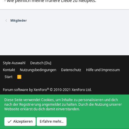
- wie peinlich meine frühere Liebe zu Neopets.
Mitglieder
Style-Auswahl
Deutsch [Du]
Kontakt
Nutzungsbedingungen
Datenschutz
Hilfe und Impressum
Start
R
S
S
®
Forum software by XenForo
© 2010-2021 XenForo Ltd.
Diese Seite verwendet Cookies, um Inhalte zu personalisieren und dich
nach der Registrierung angemeldet zu halten. Durch die Nutzung unserer
Webseite erklärst du dich damit einverstanden.
Akzeptieren
Erfahre mehr…