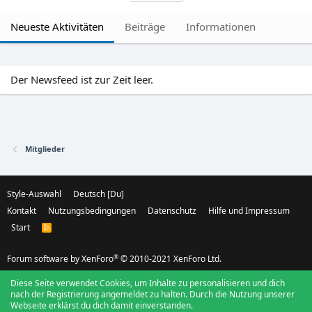
Neueste Aktivitäten
Beiträge
Informationen
Der Newsfeed ist zur Zeit leer.
Mitglieder
Style-Auswahl
Deutsch [Du]
Kontakt
Nutzungsbedingungen
Datenschutz
Hilfe und Impressum
Start
R
S
S
®
Forum software by XenForo
© 2010-2021 XenForo Ltd.
Diese Seite verwendet Cookies, um Inhalte zu personalisieren und dich
nach der Registrierung angemeldet zu halten. Durch die Nutzung unserer
Webseite erklärst du dich damit einverstanden.