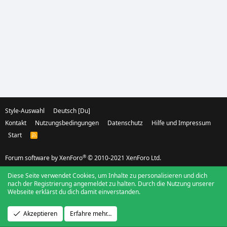
Style-Auswahl
Deutsch [Du]
Kontakt
Nutzungsbedingungen
Datenschutz
Hilfe und Impressum
Start
R
S
S
®
Forum software by XenForo
© 2010-2021 XenForo Ltd.
Diese Seite verwendet Cookies, um Inhalte zu personalisieren und dich
nach der Registrierung angemeldet zu halten. Durch die Nutzung unserer
Webseite erklärst du dich damit einverstanden.
Akzeptieren
Erfahre mehr…