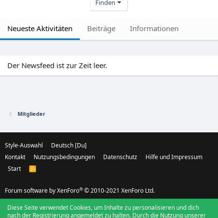
Finden
Neueste Aktivitäten
Beiträge
Informationen
Der Newsfeed ist zur Zeit leer.
Mitglieder
Style-Auswahl
Deutsch [Du]
Kontakt
Nutzungsbedingungen
Datenschutz
Hilfe und Impressum
Start
R
S
S
®
Forum software by XenForo
© 2010-2021 XenForo Ltd.
Diese Seite verwendet Cookies, um Inhalte zu personalisieren und dich
nach der Registrierung angemeldet zu halten. Durch die Nutzung unserer